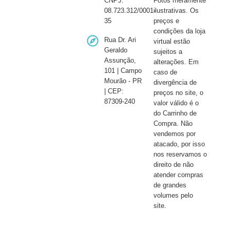
CNPJ:
Fotos meramente
08.723.312/0001-
ilustrativas. Os
35
preços e
condições da loja
Rua Dr. Ari
virtual estão
Geraldo
sujeitos a
Assunção,
alterações. Em
101 | Campo
caso de
Mourão - PR
divergência de
| CEP:
preços no site, o
87309-240
valor válido é o
do Carrinho de
Compra. Não
vendemos por
atacado, por isso
nos reservamos o
direito de não
atender compras
de grandes
volumes pelo
site.