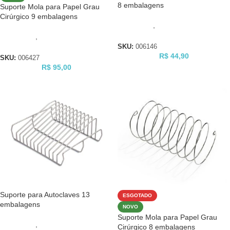
8 embalagens
Suporte Mola para Papel Grau
Cirúrgico 9 embalagens
Autoclaves
,
Acessórios para
Autoclave
Autoclaves
,
Acessórios para
Autoclave
SKU:
006146
R$
44,90
SKU:
006427
R$
95,00
Suporte para Autoclaves 13
ESGOTADO
embalagens
NOVO
Suporte Mola para Papel Grau
Autoclaves
,
Acessórios para
Cirúrgico 8 embalagens